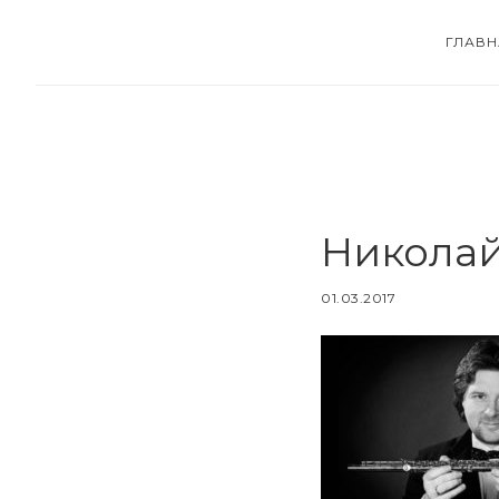
Skip
Skip
ГЛАВН
to
to
main
footer
content
Николай
01.03.2017