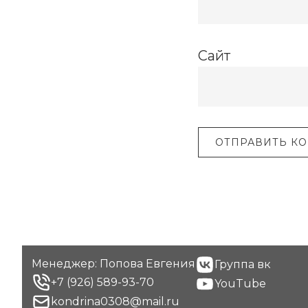
Сайт
Footer
Менеджер: Попова Евгения
Группа вк
+7 (926) 589-93-70
YouTube
kondrina0308@mail.ru