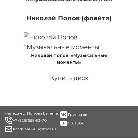
Николай Попов (флейта)
Николай Попов. «Музыкальные
моменты»
Купить диск
Footer
Менеджер: Попова Евгения
Группа вк
+7 (926) 589-93-70
YouTube
kondrina0308@mail.ru