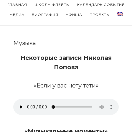
Skip
Skip
ГЛАВНАЯ
ШКОЛА ФЛЕЙТЫ
КАЛЕНДАРЬ СОБЫТИЙ
to
to
МЕДИА
БИОГРАФИЯ
АФИША
ПРОЕКТЫ
main
footer
content
Музыка
Некоторые записи Николая
Попова
«Если у вас нету тети»
«Музыкальные моменты»