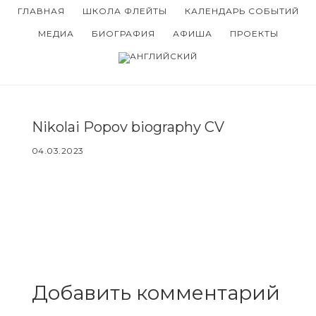
Skip
Skip
ГЛАВНАЯ
ШКОЛА ФЛЕЙТЫ
КАЛЕНДАРЬ СОБЫТИЙ
to
to
МЕДИА
БИОГРАФИЯ
АФИША
ПРОЕКТЫ
main
footer
content
Nikolai Popov biography CV
04.03.2023
Reader
Interactions
Добавить комментарий