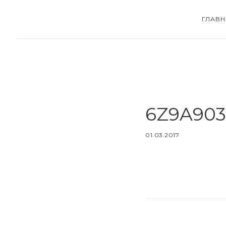
Skip
Skip
ГЛАВН
to
to
main
footer
content
6Z9A903
01.03.2017