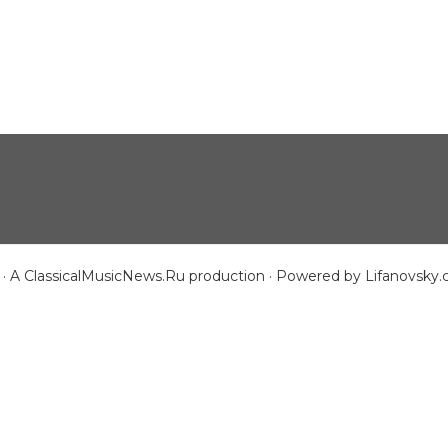
 · A
ClassicalMusicNews.Ru
production · Powered by
Lifanovsky